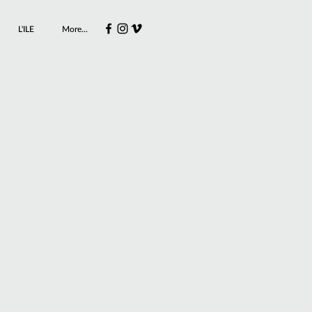
L'ILE
More...