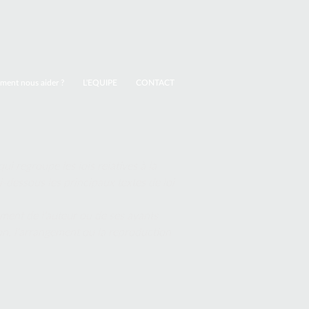
ent nous aider ?
L'EQUIPE
CONTACT
qui regroupe les lois relatives à la
i-dessous les principaux textes de loi
ement de l'auteur ou de ses ayants
tion, l'arrangement ou la reproduction