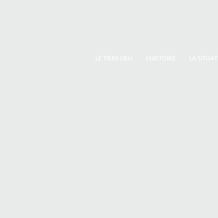
LE TIERS LIEU
L'HISTOIRE
LA SITUA
Loi sur la reproduction :
En France, le droit d'auteur est régi 
propriété intellectuelle, notamment 
relatifs au droit d'auteur et au dro
Art L122-4 du CPI :
Toute représenta
droit ou ayants cause est illicite. I
par un art ou un procédé quelconq