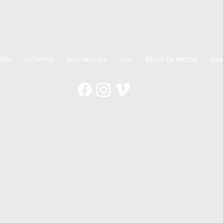
TION
ACTIVITES
NOS VALEURS
L'ILE
REVUE DE PRESSE
Comm
par le Code de la Propriété Intellectuelle (CPI) du 1er juillet 1992 
la loi du 11 mars 1957 et celle du 3 juillet 1985. Vous trouverez c
it de reproduction d'une œuvre protégée.
tion ou reproduction intégrale ou partielle faite sans le consent
l en est de même pour la traduction, l'adaptation ou la transforma
ue.
© 2026 by Propice